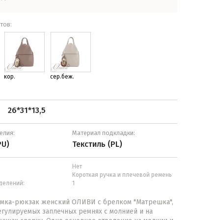
тов:
кор.
сер.беж.
26*31*13,5
:
елия:
Материал подкладки:
PU)
Текстиль (PL)
Нет
Короткая ручка и плечевой ремень
делений:
1
умка-рюкзак женский ОЛИВИ с брелком "Матрешка",
егулируемых заплечных ремнях с молнией и на