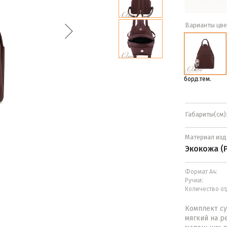
Варианты цве
борд.тем.
Габариты(см)
Материал изд
Экокожа (
Формат А4:
Ручки:
Количество от
Комплект с
мягкий на р