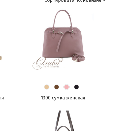
Сортировать по:
новизне
ая
1300 сумка женская