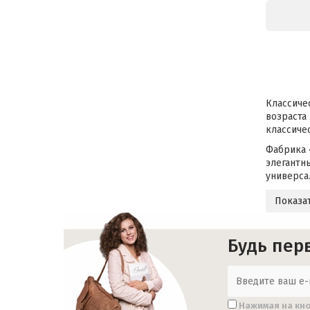
Классиче
возраста 
классиче
Фабрика 
элегантн
универса
Показа
Будь перв
Нажимая на кно