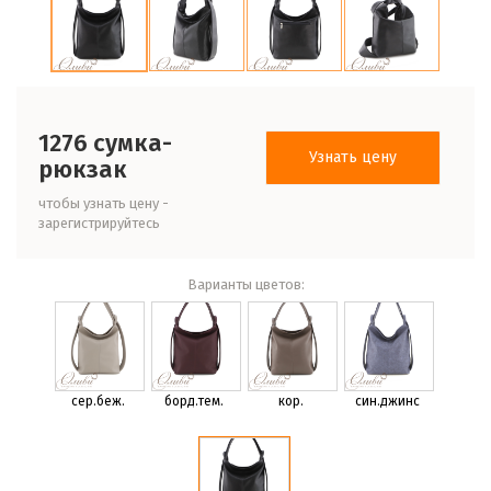
1276 сумка-
Узнать цену
рюкзак
чтобы узнать цену -
зарегистрируйтесь
Варианты цветов:
сер.беж.
борд.тем.
кор.
син.джинс