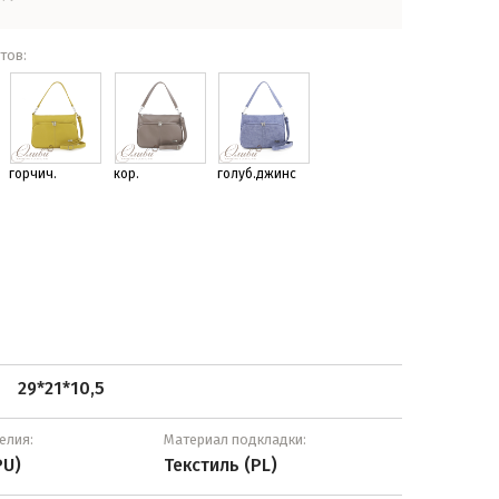
тов:
горчич.
кор.
голуб.джинс
29*21*10,5
:
елия:
Материал подкладки:
PU)
Текстиль (PL)