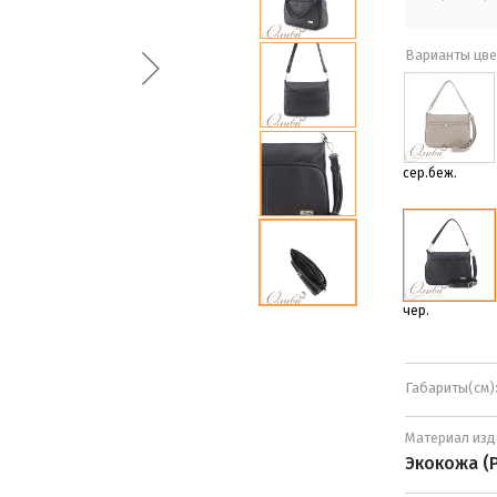
Варианты цве
сер.беж.
чер.
Габариты(см)
Материал изд
Экокожа (