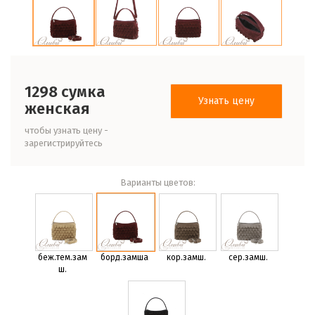
1298 сумка
Узнать цену
женская
чтобы узнать цену -
зарегистрируйтесь
Варианты цветов:
беж.тем.зам
борд.замша
кор.замш.
сер.замш.
ш.