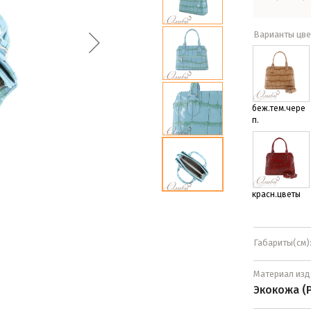
Варианты цве
беж.тем.чере
п.
красн.цветы
Габариты(см)
Материал изд
Экокожа (