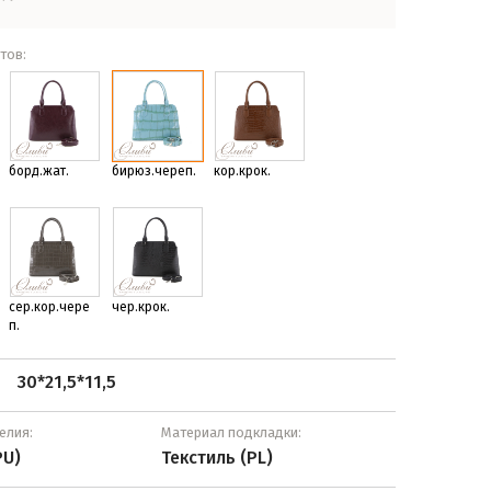
тов:
борд.жат.
бирюз.череп.
кор.крок.
сер.кор.чере
чер.крок.
п.
30*21,5*11,5
:
елия:
Материал подкладки:
PU)
Текстиль (PL)