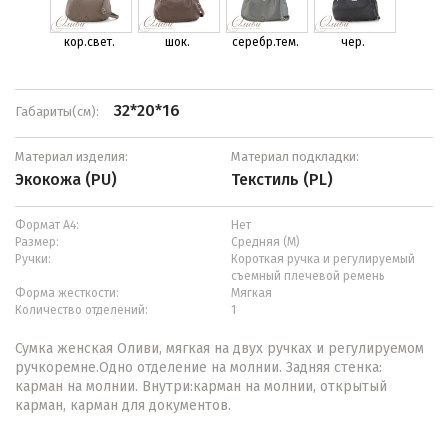
кор.свет.
шок.
серебр.тем.
чер.
32*20*16
Габариты(см):
Материал изделия:
Материал подкладки:
Экокожа (PU)
Текстиль (PL)
Формат А4:
Нет
Размер:
Средняя (М)
Ручки:
Короткая ручка и регулируемый
съемный плечевой ремень
Форма жесткости:
Мягкая
Количество отделений:
1
Сумка женская Оливи, мягкая на двух ручках и регулируемом
ручкоремне.Одно отделение на молнии. Задняя стенка:
карман на молнии. Внутри:карман на молнии, открытый
карман, карман для документов.