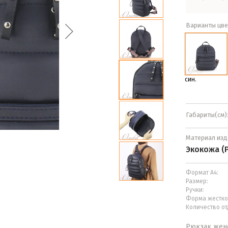
Варианты цве
син.
Габариты(см)
Материал изд
Экокожа (
Формат А4:
Размер:
Ручки:
Форма жестко
Количество от
Рюкзак женс