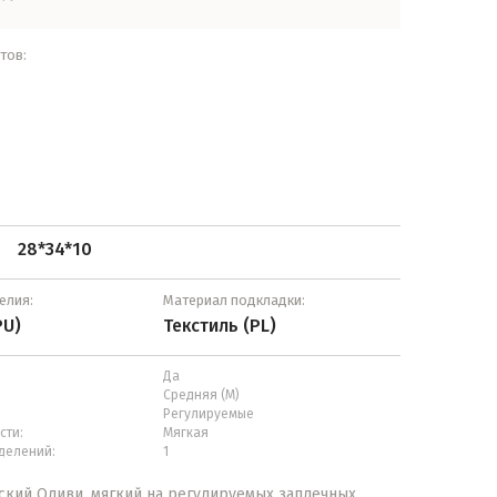
тов:
28*34*10
:
елия:
Материал подкладки:
PU)
Текстиль (PL)
Да
Средняя (М)
Регулируемые
сти:
Мягкая
делений:
1
кий Оливи, мягкий на регулируемых заплечных