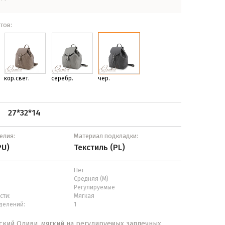
тов:
кор.свет.
серебр.
чер.
27*32*14
:
елия:
Материал подкладки:
PU)
Текстиль (PL)
Нет
Средняя (М)
Регулируемые
сти:
Мягкая
делений:
1
кий Оливи, мягкий на регулируемых заплечных