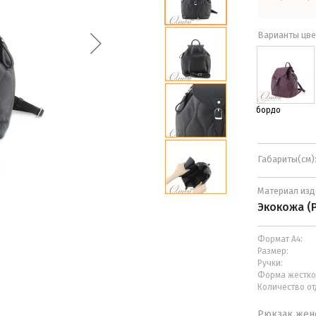
Варианты цве
бордо
Габариты(см)
Материал изд
Экокожа (
Формат А4:
Размер:
Ручки:
Форма жестко
Количество от
Рюкзак женс