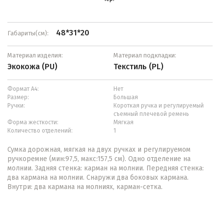
48*31*20
Габариты(см):
Материал изделия:
Материал подкладки:
Экокожа (PU)
Текстиль (PL)
Формат А4:
Нет
Размер:
Большая
Ручки:
Короткая ручка и регулируемый
съемный плечевой ремень
Форма жесткости:
Мягкая
Количество отделений:
1
Сумка дорожная, мягкая на двух ручках и регулируемом
ручкоремне (мин:97,5, макс:157,5 см). Одно отделение на
молнии. Задняя стенка: карман на молнии. Передняя стенка:
два кармана на молнии. Снаружи два боковых кармана.
Внутри: два кармана на молниях, карман-сетка.