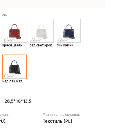
тов:
красн.цветы
сер.свет.крок.
син.камни
чер.лак.жат.
26,5*18*13,5
:
елия:
Материал подкладки:
PU)
Текстиль (PL)