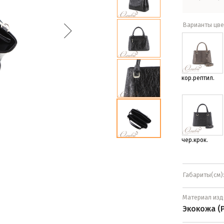
Варианты цве
кор.рептил.
чер.крок.
Габариты(см)
Материал изд
Экокожа (